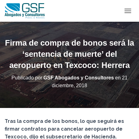
C
A
M
B
I
Firma de compra de bonos será la
A
R
‘sentencia de muerte’ del
M
aeropuerto en Texcoco: Herrera
O
D
O
Publicado por
GSF Abogados y Consultores
en
21
D
diciembre, 2018
E
N
A
V
E
G
Tras la compra de los bonos, lo que seguirá es
A
C
firmar contratos para cancelar aeropuerto de
I
Texcoco, dijo el subsecretario de Hacienda.