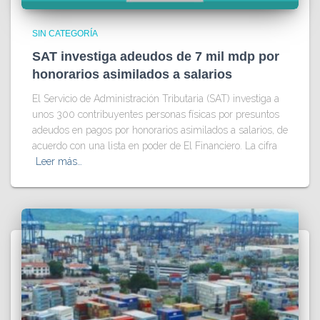
SIN CATEGORÍA
SAT investiga adeudos de 7 mil mdp por
honorarios asimilados a salarios
El Servicio de Administración Tributaria (SAT) investiga a
unos 300 contribuyentes personas físicas por presuntos
adeudos en pagos por honorarios asimilados a salarios, de
acuerdo con una lista en poder de El Financiero. La cifra
Leer más…