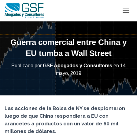
C
A
M
B
I
Guerra comercial entre China y
A
R
EU tumba a Wall Street
M
O
Publicado por
GSF Abogados y Consultores
en
14
D
mayo, 2019
O
D
E
N
A
V
Las acciones de la Bolsa de NY se desplomaron
E
G
luego de que China respondiera a EU con
A
aranceles a productos con un valor de 60 mil
C
millones de dólares.
I