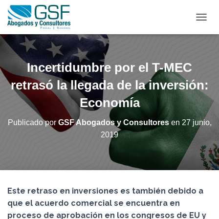
C
A
M
B
I
Incertidumbre por el T-MEC
A
R
retrasó la llegada de la inversión:
M
Economía
O
D
O
Publicado por
GSF Abogados y Consultores
en
27 junio,
D
2019
E
N
A
V
E
G
Este retraso en inversiones es también debido a
A
C
que el acuerdo comercial se encuentra en
I
proceso de aprobación en los congresos de EU y