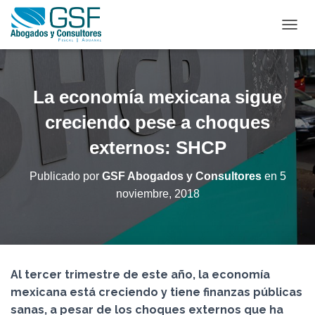
C
A
M
B
I
La economía mexicana sigue
A
R
creciendo pese a choques
M
externos: SHCP
O
D
O
Publicado por
GSF Abogados y Consultores
en
5
D
noviembre, 2018
E
N
A
V
E
G
Al tercer trimestre de este año, la economía
A
C
mexicana está creciendo y tiene finanzas públicas
I
sanas, a pesar de los choques externos que ha