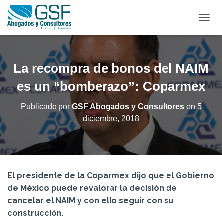
C
A
M
B
I
La recompra de bonos del NAIM
A
R
es un “bomberazo”: Coparmex
M
O
Publicado por
GSF Abogados y Consultores
en
5
D
diciembre, 2018
O
D
E
N
A
V
El presidente de la Coparmex dijo que el Gobierno
E
G
de México puede revalorar la decisión de
A
cancelar el NAIM y con ello seguir con su
C
construcción.
I