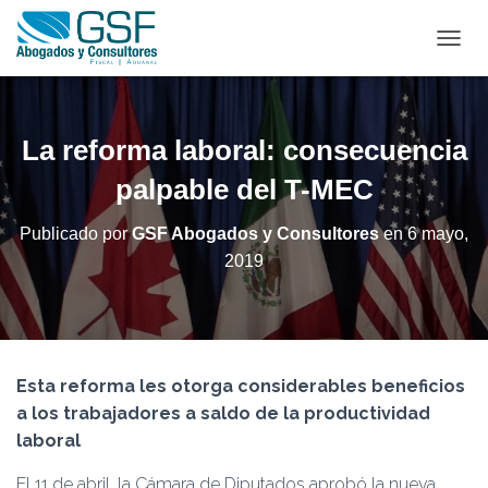
C
A
M
B
I
La reforma laboral: consecuencia
A
R
palpable del T-MEC
M
O
Publicado por
GSF Abogados y Consultores
en
6 mayo,
D
2019
O
D
E
N
A
V
Esta reforma les otorga considerables beneficios
E
G
a los trabajadores a saldo de la productividad
A
laboral
C
I
El 11 de abril, la Cámara de Diputados aprobó la nueva