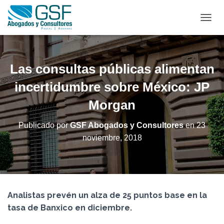
C
A
M
B
I
Las consultas públicas alimentan
A
R
incertidumbre sobre México: JP
M
Morgan
O
D
O
Publicado por
GSF Abogados y Consultores
en
23
D
noviembre, 2018
E
N
A
V
E
G
Analistas prevén un alza de 25 puntos base en la
A
C
tasa de Banxico en diciembre.
I