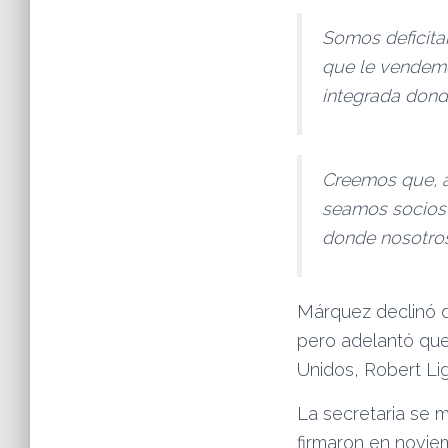
Somos deficita
que le vendemo
integrada dond
Creemos que, a
seamos socios 
donde nosotros 
Márquez declinó da
pero adelantó que
Unidos, Robert Ligh
La secretaria se m
firmaron en novie