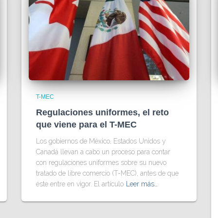
T-MEC
Regulaciones uniformes, el reto
que viene para el T-MEC
Los gobiernos de México, Estados Unidos y
Canadá llevan a cabo un proceso para contar
con regulaciones uniformes sobre su nuevo
tratado de libre comercio (T-MEC), antes de que
éste entre en vigor. El artículo
Leer más…