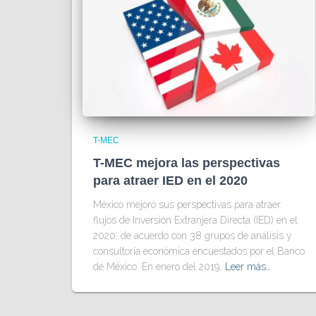
T-MEC
T-MEC mejora las perspectivas
para atraer IED en el 2020
México mejoró sus perspectivas para atraer
flujos de Inversión Extranjera Directa (IED) en el
2020, de acuerdo con 38 grupos de análisis y
consultoría económica encuestados por el Banco
de México. En enero del 2019,
Leer más…