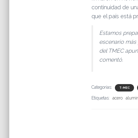
continuidad de un
que el país está p
Estamos prepar
escenario más p
del TMEC apunta
comentó.
Categorías:
T-MEC
Etiquetas:
acero
alumin