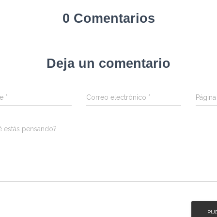
0 Comentarios
Deja un comentario
re
*
Correo electrónico
*
Págin
é estás pensando?