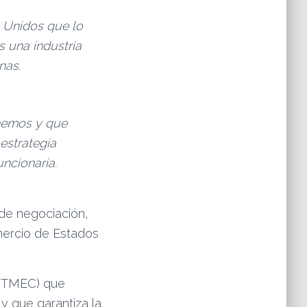
 Unidos que lo
 una industria
nas.
enemos y que
estrategia
ncionaria.
 de negociación,
mercio de Estados
o (TMEC) que
y que garantiza la