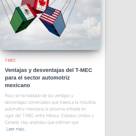
T-MEC
Ventajas y desventajas del T-MEC
para el sector automotriz
mexicano
Poco se ha hablado de las ventajas y
desventajas comerciales que traerá a la industria
automotriz mexicana la próxima entrada en
vigor del T.MEC entre México, Estados Unidos y
Canadá. Hay analistas que estiman que
Leer más…