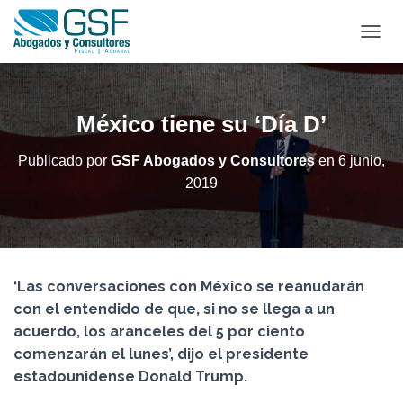
C
A
M
B
I
México tiene su ‘Día D’
A
R
Publicado por
GSF Abogados y Consultores
en
6 junio,
M
2019
O
D
O
D
E
N
‘Las conversaciones con México se reanudarán
A
V
con el entendido de que, si no se llega a un
E
acuerdo, los aranceles del 5 por ciento
G
comenzarán el lunes’, dijo el presidente
A
C
estadounidense Donald Trump.
I