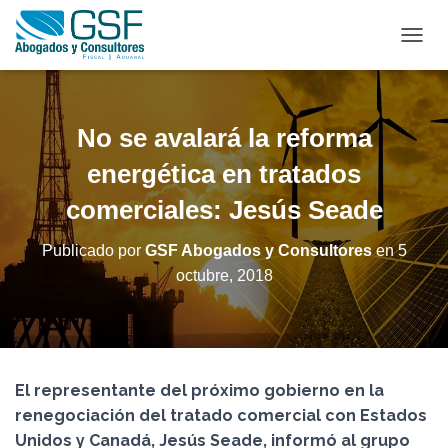
C
A
M
B
I
No se avalará la reforma
A
R
energética en tratados
M
comerciales: Jesús Seade
O
D
O
Publicado por
GSF Abogados y Consultores
en
5
D
octubre, 2018
E
N
A
V
E
G
El representante del próximo gobierno en la
A
C
renegociación del tratado comercial con Estados
I
Unidos y Canadá, Jesús Seade, informó al grupo