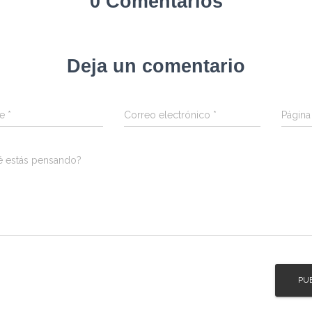
0 Comentarios
Deja un comentario
re
*
Correo electrónico
*
Págin
é estás pensando?