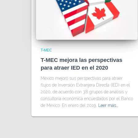
T-MEC
T-MEC mejora las perspectivas
para atraer IED en el 2020
México mejoró sus perspectivas para atraer
flujos de Inversión Extranjera Directa (IED) en el
2020, de acuerdo con 38 grupos de análisis y
consultoría económica encuestados por el Banco
de México. En enero del 2019,
Leer más…