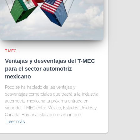
T-MEC
Ventajas y desventajas del T-MEC
para el sector automotriz
mexicano
Poco se ha hablado de las ventajas y
desventajas comerciales que traerá a la industria
automotriz mexicana la próxima entrada en
vigor del T.MEC entre México, Estados Unidos y
Canadá. Hay analistas que estiman que
Leer más…