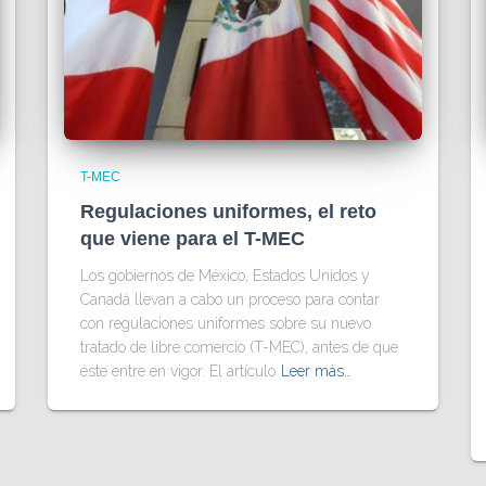
T-MEC
Regulaciones uniformes, el reto
que viene para el T-MEC
Los gobiernos de México, Estados Unidos y
Canadá llevan a cabo un proceso para contar
con regulaciones uniformes sobre su nuevo
tratado de libre comercio (T-MEC), antes de que
éste entre en vigor. El artículo
Leer más…