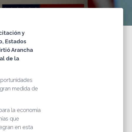
itación y
o, Estados
rtió Arancha
al de la
oportunidades
n gran medida de
 para la economía
mías que
tegran en esta