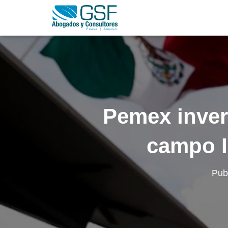
Pemex invert
campo I
Pub