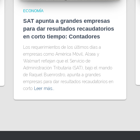
ECONOMÍA
SAT apunta a grandes empresas
para dar resultados recaudatorios
en corto tiempo: Contadores
Los requerimientos de los últimos días a
empresas como América Móvil, Alsea y
Walmart reflejan que el Servicio de
Administración Tributaria (SAT), bajo el mando
de Raquel Buenrostro, apunta a grandes
empresas para dar resultados recaudatorios en
corto
Leer más…