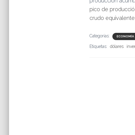
producción acumula
pico de producció
crudo equivalente
Categorías:
ECONOMÍA
Etiquetas:
dólares
inve