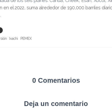
da de los seis planes: Cahua, Cheek, Esah, Xocol, Xik
n en el 2022, suma alrededor de 190,000 barriles diari
.
rsión
Ixachi
PEMEX
0 Comentarios
Deja un comentario