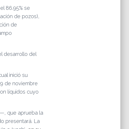
el 86.95% se
ración de pozos),
ación de
campo
l desarrollo del
ual inició su
 09 de noviembre
on líquidos cuyo
ex—, que aprueba la
o presentará. La