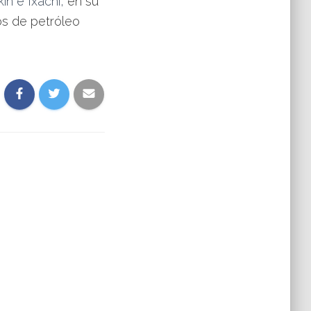
in e Ixachi,
en su
os de petróleo