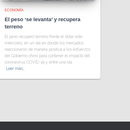
ECONOMÍA
El peso ‘se levanta’ y recupera
terreno
El peso recuperó terreno frente el dólar este
miércoles, en un día en donde los mercados
reaccionaron de manera positiva a los esfuerzos
del Gobierno chino para contener el impacto del
coronavirus COVID-19 y entre una ola
Leer más…