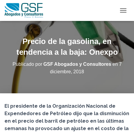
C
A
M
B
I
Precio de la gasolina, en
A
R
tendencia a la baja: Onexpo
M
O
Publicado por
GSF Abogados y Consultores
en
7
D
diciembre, 2018
O
D
E
N
A
V
El presidente de la Organización Nacional de
E
G
Expendedores de Petróleo dijo que la disminución
A
en el precio del barril de petróleo en las últimas
C
semanas ha provocado un ajuste en el costo de la
I