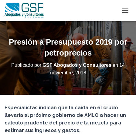
C
A
M
B
I
Presión a Presupuesto 2019 por
A
R
petroprecios
M
O
Publicado por
GSF Abogados y Consultores
en
14
D
noviembre, 2018
O
D
E
N
A
V
Especialistas indican que la caída en el crudo
E
G
llevaría al próximo gobierno de AMLO a hacer un
A
cálculo prudente del precio de la mezcla para
C
estimar sus ingresos y gastos.
I