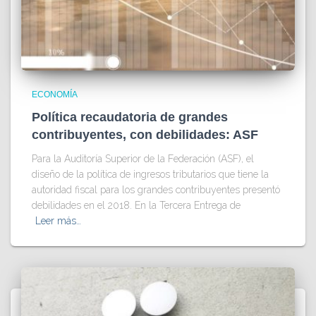
ECONOMÍA
Política recaudatoria de grandes
contribuyentes, con debilidades: ASF
Para la Auditoría Superior de la Federación (ASF), el
diseño de la política de ingresos tributarios que tiene la
autoridad fiscal para los grandes contribuyentes presentó
debilidades en el 2018. En la Tercera Entrega de
Leer más…