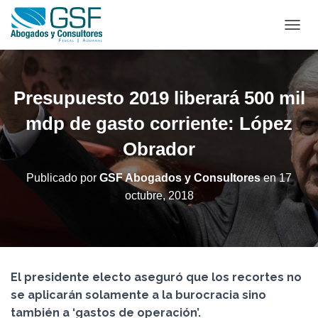
C
A
M
B
I
Presupuesto 2019 liberará 500 mil
A
R
mdp de gasto corriente: López
M
Obrador
O
D
O
Publicado por
GSF Abogados y Consultores
en
17
D
octubre, 2018
E
N
A
V
E
G
El presidente electo aseguró que los recortes no
A
C
se aplicarán solamente a la burocracia sino
I
también a ‘gastos de operación’.