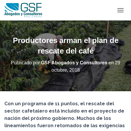
C
A
M
B
I
Productores arman el plan de
A
R
rescate del café
M
O
Publicado por
GSF Abogados y Consultores
en
29
D
octubre, 2018
O
D
E
N
A
V
Con un programa de 11 puntos, el rescate del
E
G
sector cafetalero está incluido en el proyecto de
A
nación del próximo gobierno. Muchos de los
C
lineamientos fueron retomados de las exigencias
I