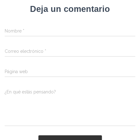
Deja un comentario
Nombre
*
Correo electrónico
*
Página web
¿En qué estás pensando?