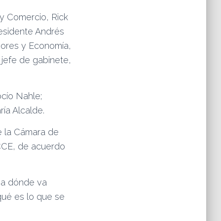
 y Comercio, Rick
residente Andrés
iores y Economía,
jefe de gabinete,
ocío Nahle;
ría Alcalde.
e la Cámara de
 CCE, de acuerdo
ia dónde va
qué es lo que se