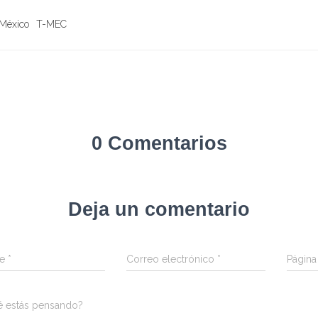
México
T-MEC
0 Comentarios
Deja un comentario
re
*
Correo electrónico
*
Págin
é estás pensando?