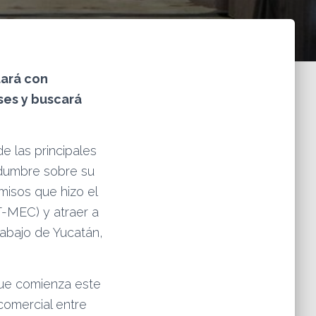
tará con
ses y buscará
e las principales
idumbre sobre su
misos que hizo el
T-MEC) y atraer a
rabajo de Yucatán,
que comienza este
comercial entre