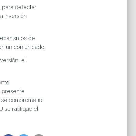
o para detectar
a inversión
mecanismos de
ó en un comunicado.
versión, el
ente
rá presente
co se comprometió
 se ratifique el