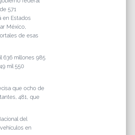
gobierno federal
 de 571
á en Estados
tar México,
portales de esas
il 636 millones 985
49 mil 550
recisa que ocho de
tantes, 481, que
acional del
 vehículos en