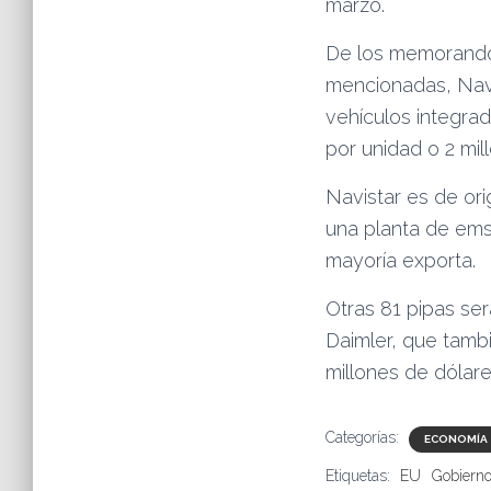
marzo.
De los memorandos
mencionadas, Navi
vehículos integrad
por unidad o 2 mil
Navistar es de or
una planta de em
mayoría exporta.
Otras 81 pipas ser
Daimler, que tambi
millones de dólar
Categorías:
ECONOMÍA
Etiquetas:
EU
Gobiern