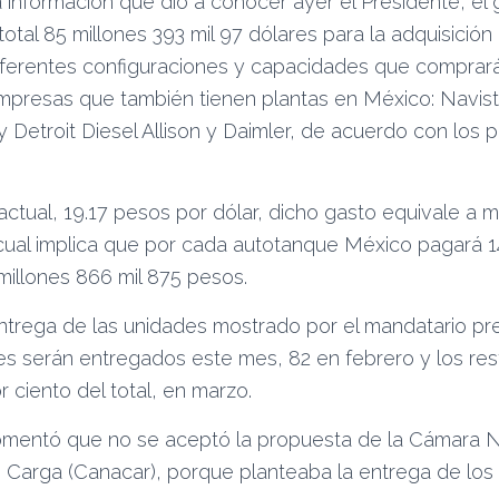
 información que dio a conocer ayer el Presidente, el 
tal 85 millones 393 mil 97 dólares para la adquisición
ferentes configuraciones y capacidades que comprar
mpresas que también tienen plantas en México: Navis
 y Detroit Diesel Allison y Daimler, de acuerdo con los 
actual, 19.17 pesos por dólar, dicho gasto equivale a m
 cual implica que por cada autotanque México pagará 1
 millones 866 mil 875 pesos.
entrega de las unidades mostrado por el mandatario p
es serán entregados este mes, 82 en febrero y los res
 ciento del total, en marzo.
mentó que no se aceptó la propuesta de la Cámara N
 Carga (Canacar), porque planteaba la entrega de los