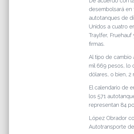
De acuerdo con la
desembolsará en to
autotanques de di
Unidos a cuatro e
Traylfer, Fruehauf
firmas.
Al tipo de cambio 
mil 669 pesos, lo
dólares, o bien, 2
El calendario de 
los 571 autotanqu
representan 84 por
López Obrador co
Autotransporte de