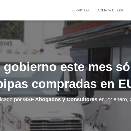
SERVICIOS
ACERCA DE GSF
l gobierno este mes só
pipas compradas en E
icado por
GSF Abogados y Consultores
en
22 enero,