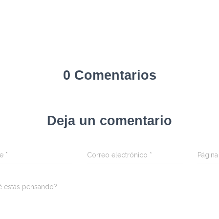
0 Comentarios
Deja un comentario
re
*
Correo electrónico
*
Págin
é estás pensando?