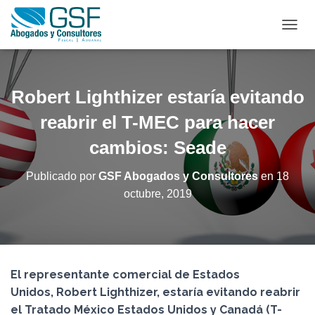
C
A
M
B
I
Robert Lighthizer estaría evitando
A
R
reabrir el T-MEC para hacer
M
cambios: Seade
O
D
O
Publicado por
GSF Abogados y Consultores
en
18
D
octubre, 2019
E
N
A
V
E
G
El representante comercial de Estados
A
C
Unidos, Robert Lighthizer, estaría evitando reabrir
I
el Tratado México Estados Unidos y Canadá (T-