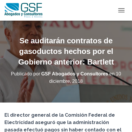
C
A
M
B
I
Se auditarán contratos de
A
R
gasoductos hechos por el
M
Gobierno anterior: Bartlett
O
D
O
Publicado por
GSF Abogados y Consultores
en
10
D
diciembre, 2018
E
N
A
V
E
G
El director general de la Comisión Federal de
A
C
Electricidad aseguró que la administración
I
pasada efectuó pagos sin haber contado con el