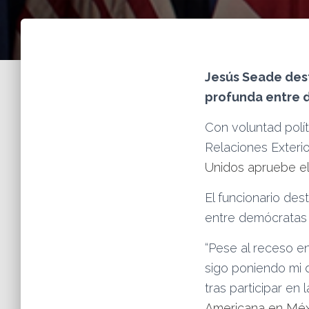
Jesús Seade dest
profunda entre 
Con voluntad polít
Relaciones Exteri
Unidos apruebe e
El funcionario de
entre demócratas 
“Pese al receso en
sigo poniendo mi 
tras participar en 
Americana en Méx