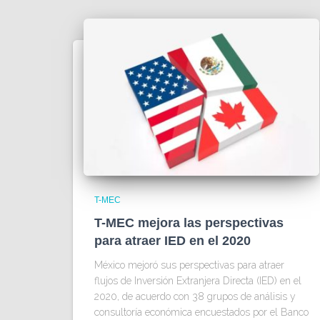
T-MEC
T-MEC mejora las perspectivas
para atraer IED en el 2020
México mejoró sus perspectivas para atraer
flujos de Inversión Extranjera Directa (IED) en el
2020, de acuerdo con 38 grupos de análisis y
consultoría económica encuestados por el Banco