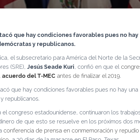
acó que hay condiciones favorables pues no hay 
demócratas y republicanos.
ica, el subsecretario para América del Norte de la Sec
ores (SRE),
Jesús Seade Kuri
, confió en que el
congre
l
acuerdo del T-MEC
antes de finalizar el 2019
.
stacó que hay condiciones favorables pues no hay una 
y republicanos.
 el congreso estadounidense, continuaron los trabajos 
dinero de que esto se resuelve en los próximos dos m
la
conferencia de prensa en conmemoración y repudio
ico
, a 30 días de la masacre en El Paso, Texas.