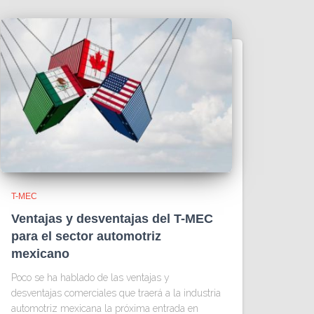
T-MEC
Ventajas y desventajas del T-MEC
para el sector automotriz
mexicano
Poco se ha hablado de las ventajas y
desventajas comerciales que traerá a la industria
automotriz mexicana la próxima entrada en