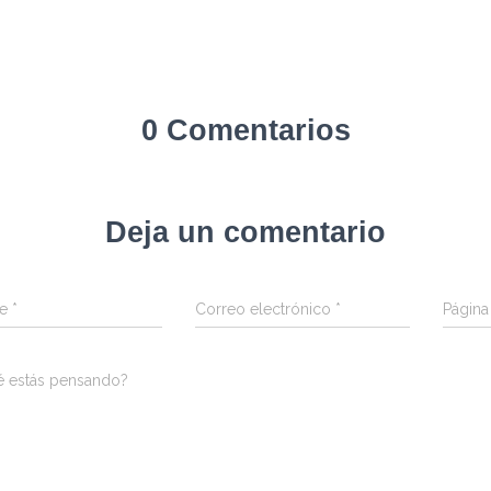
0 Comentarios
Deja un comentario
re
*
Correo electrónico
*
Págin
é estás pensando?