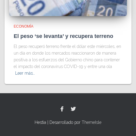
ECONOMÍA
El peso ‘se levanta’ y recupera terreno
El peso recuperó terreno frente el dólar este miércoles, en
un día en donde los mercados reaccionaron de manera
positiva a los esfuerzos del Gobierno chino para contener
el impacto del coronavirus COVID-19 y entre una ola
Leer más…
Hestia | Desarrollado por
ThemeIsle