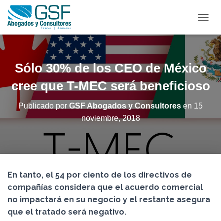
C
A
M
B
I
Sólo 30% de los CEO de México
A
R
cree que T-MEC será beneficioso
M
O
Publicado por
GSF Abogados y Consultores
en
15
D
noviembre, 2018
O
D
E
N
A
V
En tanto, el 54 por ciento de los directivos de
E
G
compañías considera que el acuerdo comercial
A
no impactará en su negocio y el restante asegura
C
que el tratado será negativo.
I