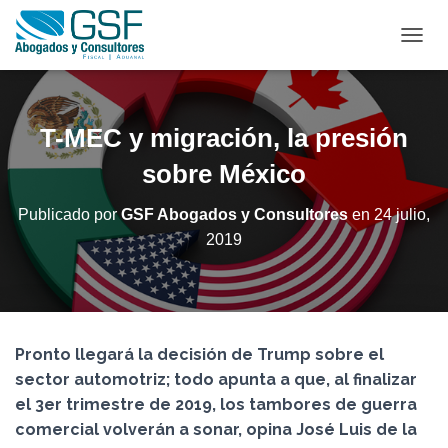
C
A
M
B
I
T-MEC y migración, la presión
A
R
sobre México
M
O
Publicado por
GSF Abogados y Consultores
en
24 julio,
D
2019
O
D
E
N
A
V
Pronto llegará la decisión de Trump sobre el
E
G
sector automotriz; todo apunta a que, al finalizar
A
el 3er trimestre de 2019, los tambores de guerra
C
comercial volverán a sonar, opina José Luis de la
I