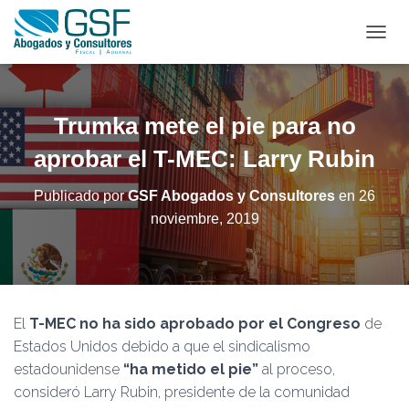
C
A
M
B
I
Trumka mete el pie para no
A
R
aprobar el T-MEC: Larry Rubin
M
O
Publicado por
GSF Abogados y Consultores
en
26
D
noviembre, 2019
O
D
E
N
A
V
El
T-MEC no ha sido aprobado por el Congreso
de
E
G
Estados Unidos debido a que el sindicalismo
A
estadounidense
“ha metido el pie”
al proceso,
C
consideró Larry Rubin, presidente de la comunidad
I