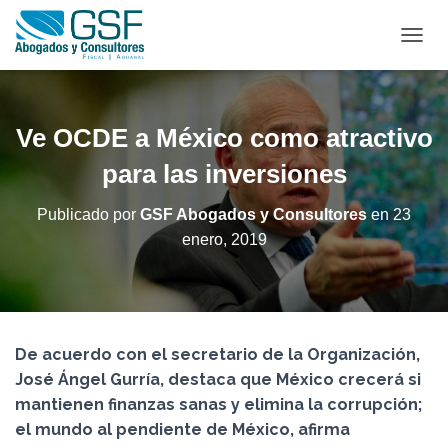
C
A
M
B
I
Ve OCDE a México como atractivo
A
R
para las inversiones
M
O
Publicado por
GSF Abogados y Consultores
en
23
D
enero, 2019
O
D
E
N
A
V
De acuerdo con el secretario de la Organización,
E
G
José Ángel Gurría, destaca que México crecerá si
A
mantienen finanzas sanas y elimina la corrupción;
C
el mundo al pendiente de México, afirma
I