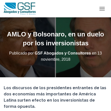
C
A
M
B
I
AMLO y Bolsonaro, en un duelo
A
R
por los inversionistas
M
O
Publicado por
GSF Abogados y Consultores
en
13
D
noviembre, 2018
O
D
E
N
A
V
Los discursos de los presidentes entrantes de las
E
G
dos economías más importantes de América
A
Latina surten efecto en los inversionistas de
C
forma opuesta.
I