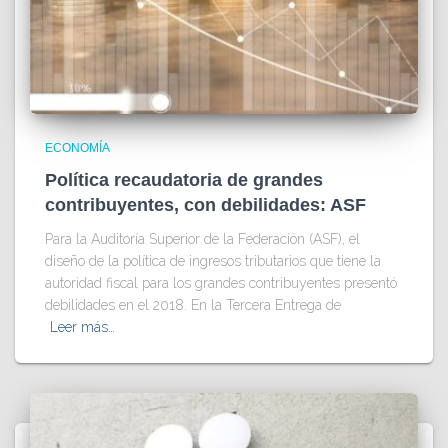
ECONOMÍA
Política recaudatoria de grandes
contribuyentes, con debilidades: ASF
Para la Auditoría Superior de la Federación (ASF), el
diseño de la política de ingresos tributarios que tiene la
autoridad fiscal para los grandes contribuyentes presentó
debilidades en el 2018. En la Tercera Entrega de
Leer más…