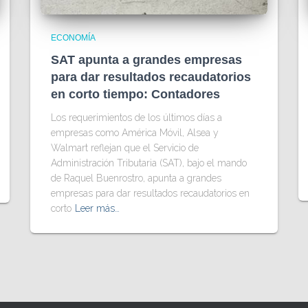
ECONOMÍA
SAT apunta a grandes empresas
para dar resultados recaudatorios
en corto tiempo: Contadores
Los requerimientos de los últimos días a
empresas como América Móvil, Alsea y
Walmart reflejan que el Servicio de
Administración Tributaria (SAT), bajo el mando
de Raquel Buenrostro, apunta a grandes
empresas para dar resultados recaudatorios en
corto
Leer más…