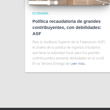
ECONOMÍA
Política recaudatoria de grandes
contribuyentes, con debilidades:
ASF
Para la Auditoría Superior de la Federación (ASF),
el diseño de la política de ingresos tributarios
que tiene la autoridad fiscal para los grandes
contribuyentes presentó debilidades en el 2018.
En la Tercera Entrega de
Leer más…