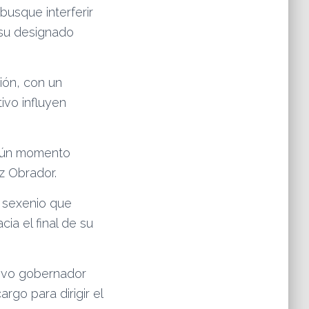
usque interferir
 su designado
ión, con un
ivo influyen
lgún momento
z Obrador.
 sexenio que
cia el final de su
vo gobernador
rgo para dirigir el