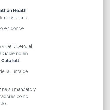
athan Heath
,
luirá este año.
do en donde
y Del Cueto, el
de Gobierno en
Calafell.
de la Junta de
rmina su mandato y
ernadores como
sto.