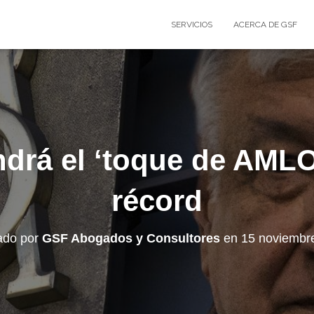
SERVICIOS
ACERCA DE GSF
ndrá el ‘toque de AMLO
récord
ado por
GSF Abogados y Consultores
en
15 noviembr