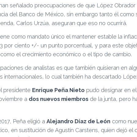
 han señalado preocupaciones de que López Obrador b
cia del Banco de México, sin embargo tanto él como
ienda, Carlos Urzúa, aseguran que eso no ocurrirá.
tiene como mandato único el mantener estable la inflac
3 por ciento +/- un punto porcentual, y para este objet
, como el crecimiento económico o el tipo de cambio.
paciones de analistas es que también quisieran en a
as internacionales, lo cual también ha descartado Lópe
l presidente
Enrique Peña Nieto
pudo designar en el
noviembre a
dos nuevos miembros
de la junta, pero ha
017, Peña eligió a
Alejandro Díaz de León
como nue
o, en sustitución de Agustín Carstens, quien dejó el ca