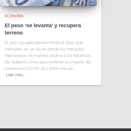
ECONOMÍA
El peso ‘se levanta’ y recupera
terreno
El peso recuperó terreno frente el dólar este
miércoles, en un día en donde los mercados
reaccionaron de manera positiva a los esfuerzos
del Gobierno chino para contener el impacto del
coronavirus COVID-19 y entre una ola
Leer más…