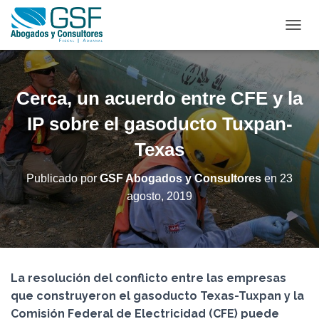
C
A
M
B
I
Cerca, un acuerdo entre CFE y la
A
R
IP sobre el gasoducto Tuxpan-
M
Texas
O
D
O
Publicado por
GSF Abogados y Consultores
en
23
D
agosto, 2019
E
N
A
V
E
G
La resolución del conflicto entre las empresas
A
C
que construyeron el gasoducto Texas-Tuxpan y la
I
Comisión Federal de Electricidad (CFE) puede