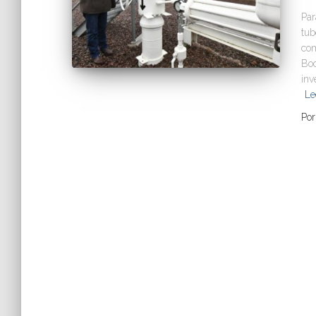
Par
tub
com
Boc
inv
Le
Po