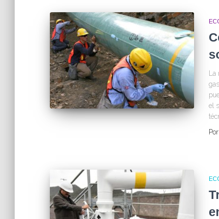
EC
C
s
La 
gas
pue
el 
téc
Po
EC
T
e