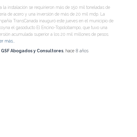
a la instalación se requirieron más de 150 mil toneladas de
ería de acero y una inversión de más de 20 mil mdp. La
pañía TransCanada inauguró este jueves en el municipio de
oyna el gasoducto El Encino-Topolobampo, que tuvo una
ersión acumulada superior a los 20 mil millones de pesos.
er más…
r
GSF Abogados y Consultores
, hace
8 años