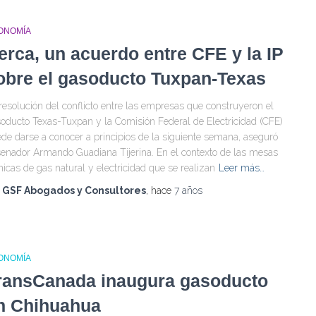
ONOMÍA
erca, un acuerdo entre CFE y la IP
obre el gasoducto Tuxpan-Texas
resolución del conflicto entre las empresas que construyeron el
oducto Texas-Tuxpan y la Comisión Federal de Electricidad (CFE)
de darse a conocer a principios de la siguiente semana, aseguró
senador Armando Guadiana Tijerina. En el contexto de las mesas
nicas de gas natural y electricidad que se realizan
Leer más…
r
GSF Abogados y Consultores
, hace
7 años
ONOMÍA
ransCanada inaugura gasoducto
n Chihuahua