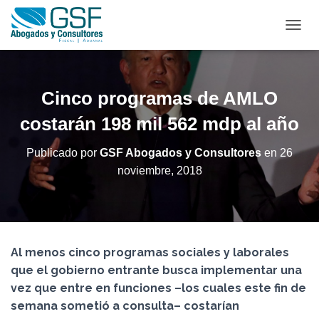
C
A
M
B
I
Cinco programas de AMLO
A
R
costarán 198 mil 562 mdp al año
M
O
Publicado por
GSF Abogados y Consultores
en
26
D
noviembre, 2018
O
D
E
N
A
V
Al menos cinco programas sociales y laborales
E
G
que el gobierno entrante busca implementar una
A
vez que entre en funciones –los cuales este fin de
C
semana sometió a consulta– costarían
I