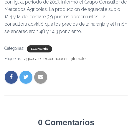
Ó
con igual periodo de 2017, informó el Grupo Consultor de
N
Mercados Agrícolas. La producción de aguacate subió
12.4 y la de jitomate 3.9 puntos porcentuales. La
consultora advirtió que los precios de la naranja y el limón
se encarecieron 48 y 14.3 por ciento.
Categorías:
ECONOMÍA
Etiquetas:
aguacate
exportaciones
jitomate
0 Comentarios