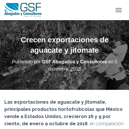
C
A
M
B
I
Crecen exportaciones de
A
R
aguacate y jitomate
M
O
Publicado por
GSF Abogados y Consultores
en
5
D
diciembre, 2018
O
D
E
N
A
V
Las exportaciones de aguacate y jitomate,
E
G
principales productos hortofrutícolas que México
A
vende a Estados Unidos, crecieron 26 y 9 por
C
ciento, de enero a octubre de 2018
, en comparación
I