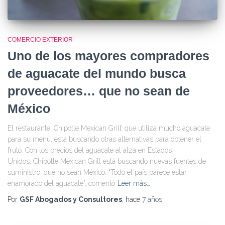
COMERCIO EXTERIOR
Uno de los mayores compradores
de aguacate del mundo busca
proveedores… que no sean de
México
El restaurante ‘Chipotle Mexican Grill’ que utiliza mucho aguacate
para su menú, está buscando otras alternativas para obtener el
fruto. Con los precios del aguacate al alza en Estados
Unidos, Chipotle Mexican Grill está buscando nuevas fuentes de
suministro, que no sean México. “Todo el país parece estar
enamorado del aguacate”, comentó
Leer más…
Por
GSF Abogados y Consultores
, hace
7 años