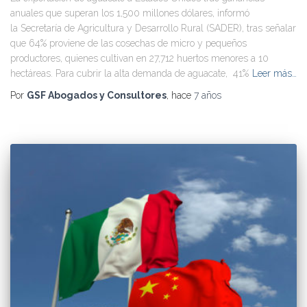
anuales que superan los 1,500 millones dólares, informó
la Secretaría de Agricultura y Desarrollo Rural (SADER), tras señalar
que 64% proviene de las cosechas de micro y pequeños
productores, quienes cultivan en 27,712 huertos menores a 10
hectáreas. Para cubrir la alta demanda de aguacate, 41%
Leer más…
Por
GSF Abogados y Consultores
, hace
7 años