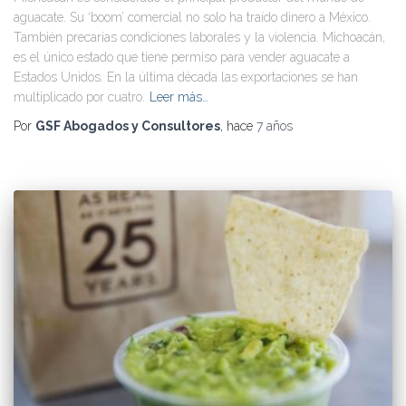
aguacate. Su ‘boom’ comercial no solo ha traído dinero a México.
También precarias condiciones laborales y la violencia. Michoacán,
es el único estado que tiene permiso para vender aguacate a
Estados Unidos. En la última década las exportaciones se han
multiplicado por cuatro.
Leer más…
Por
GSF Abogados y Consultores
, hace
7 años