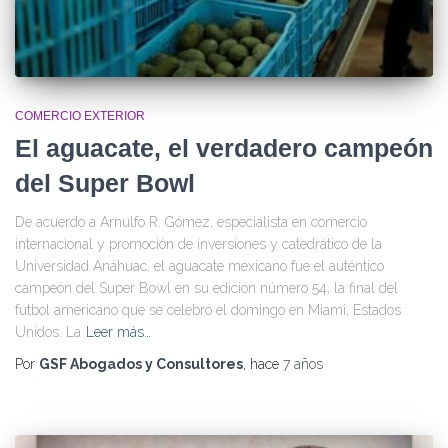
COMERCIO EXTERIOR
El aguacate, el verdadero campeón
del Super Bowl
De acuerdo a Arnulfo R. Gómez, especialista en comercio
internacional y promoción de inversiones y catedrático de la
Universidad Anáhuac, el aguacate mexicano fue el auténtico
campeón del Super Bowl en su edición número 54, la final del
futbol americano que se celebró el domingo en Miami, Estados
Unidos. La
Leer más…
Por
GSF Abogados y Consultores
, hace
7 años