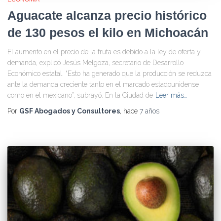
Aguacate alcanza precio histórico
de 130 pesos el kilo en Michoacán
El aumento en el precio de la fruta es debido a la ley de oferta y
demanda, explicó Jesús Melgoza, secretario de Desarrollo
Económico estatal. “Esto ha generado que la producción se reduzca
ante la demanda creciente tanto en el marcado estadounidense
como en el mexicano”, subrayó. En la Ciudad de
Leer más…
Por
GSF Abogados y Consultores
, hace
7 años