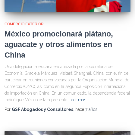
COMERCIO EXTERIOR
México promocionará plátano,
aguacate y otros alimentos en
China
Una delegación mexicana encabezada por la secretaria de
Economía, Graciela Márquez, visitará Shanghái, China, con el fin de
participar en reuniones convocadas por la Organización Mundial de
Comercio (OMC), así como en la segunda Exposición Internacional
de Importación en China. En un comunicado, la dependencia federal
indicó que México estará presente
Leer más…
Por
GSF Abogados y Consultores
, hace
7 años