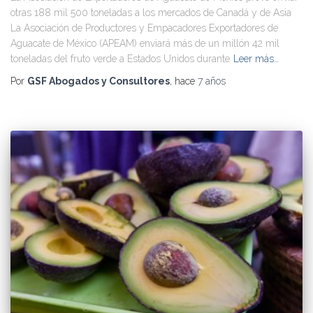
otras 188 mil 500 toneladas a los mercados de Canadá y de Asia
La Asociación de Productores y Empacadores Exportadores de
Aguacate de México (APEAM) enviará más de un millón 42 mil
toneladas del fruto verde a Estados Unidos durante
Leer más…
Por
GSF Abogados y Consultores
, hace
7 años