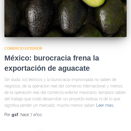
COMERCIO EXTERIOR
México: burocracia frena la
exportación de aguacate
Sin duda, los teóricos y la burocracia improvisada no saben de
negocios, de la operación real del comercio internacional y menos
de la operación real del comercio exterior mexicano; tampoco saben
del trabajo que costó desarrollar un proyecto exitoso ni de lo que
significa perder un mercado; mucho menos saben
Leer más…
Por
gsf
, hace
7 años