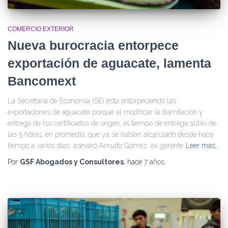
COMERCIO EXTERIOR
Nueva burocracia entorpece
exportación de aguacate, lamenta
Bancomext
La Secretaría de Economía (SE) está entorpeciendo las
exportaciones de aguacate porque al modificar la tramitación y
entrega de los certificados de origen, el tiempo de entrega subió de
las 5 horas, en promedio, que ya se habían alcanzado desde hace
tiempo a varios días, aseveró Arnulfo Gómez, ex gerente
Leer más…
Por
GSF Abogados y Consultores
, hace
7 años