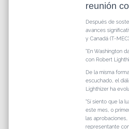
reunión co
Después de sosten
avances significat
y Canadá (T-MEC)
“En Washington dan
con Robert Lighthi
De la misma forma,
escuchado, el diá
Lighthizer ha evo
“Sí siento que la 
este mes, o prime
las aprobaciones, 
representante com