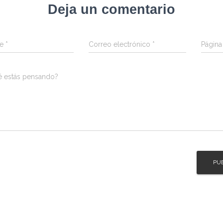
Deja un comentario
re
*
Correo electrónico
*
Págin
é estás pensando?