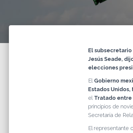
El subsecretario
Jesús Seade, dij
elecciones presi
El
Gobierno mex
Estados Unidos, 
el
Tratado entre
principios de novi
Secretaría de Rel
El representante 