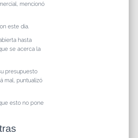
omercial, mencionó
n este día.
abierta hasta
que se acerca la
su presupuesto
tá mal, puntualizó
 que esto no pone
tras