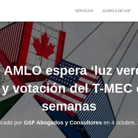
SERVICIOS
ACERCA DE GSF
 AMLO espera ‘luz verd
 y votación del T-MEC
semanas
icado por
GSF Abogados y Consultores
en
4 octubre,