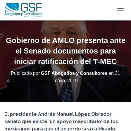
C
A
M
B
I
Gobierno de AMLO presenta ante
A
R
el Senado documentos para
M
iniciar ratificación del T-MEC
O
D
O
Publicado por
GSF Abogados y Consultores
en
31
D
mayo, 2019
E
N
A
V
E
G
El presidente Andrés Manuel López Obrador
A
C
señaló que existe ‘un apoyo mayoritario’ de los
I
mexicanos para que el acuerdo sea ratificado.