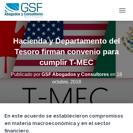
C
A
M
B
I
Hacienda y Departamento del
A
R
Tesoro firman convenio para
M
cumplir T-MEC
O
D
O
Publicado por
GSF Abogados y Consultores
en
18
D
octubre, 2018
E
N
A
V
E
G
En este acuerdo se establecieron compromisos
A
C
en materia macroeconómica y en el sector
I
financiero.