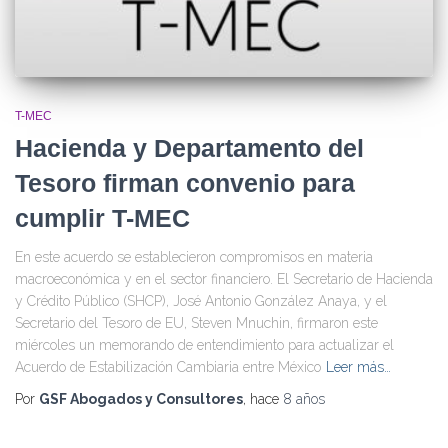
T-MEC
Hacienda y Departamento del
Tesoro firman convenio para
cumplir T-MEC
En este acuerdo se establecieron compromisos en materia
macroeconómica y en el sector financiero. El Secretario de Hacienda
y Crédito Público (SHCP), José Antonio González Anaya, y el
Secretario del Tesoro de EU, Steven Mnuchin, firmaron este
miércoles un memorando de entendimiento para actualizar el
Acuerdo de Estabilización Cambiaria entre México
Leer más…
Por
GSF Abogados y Consultores
, hace
8 años