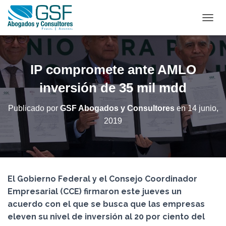
C
A
M
B
I
IP compromete ante AMLO
A
R
inversión de 35 mil mdd
M
O
Publicado por
GSF Abogados y Consultores
en
14 junio,
D
2019
O
D
E
N
A
V
El Gobierno Federal y el Consejo Coordinador
E
G
Empresarial (CCE) firmaron este jueves un
A
acuerdo con el que se busca que las empresas
C
eleven su nivel de inversión al 20 por ciento del
I