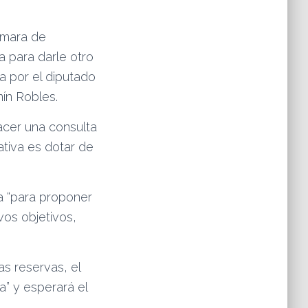
Cámara de
a para darle otro
da por el diputado
ín Robles.
acer una consulta
iativa es dotar de
a “para proponer
vos objetivos,
as reservas, el
a” y esperará el