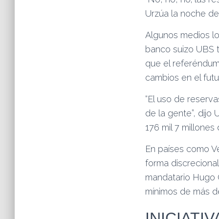
Urzúa la noche del
Algunos medios lo
banco suizo UBS ti
que el referéndum
cambios en el futu
“El uso de reserva
de la gente”, dijo
176 mil 7 millones
En países como Ve
forma discrecional
mandatario Hugo C
mínimos de más d
INICIATI