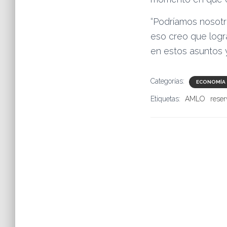
“Podríamos nosotro
eso creo que log
en estos asuntos y
Categorías:
ECONOMÍA
Etiquetas:
AMLO
reser