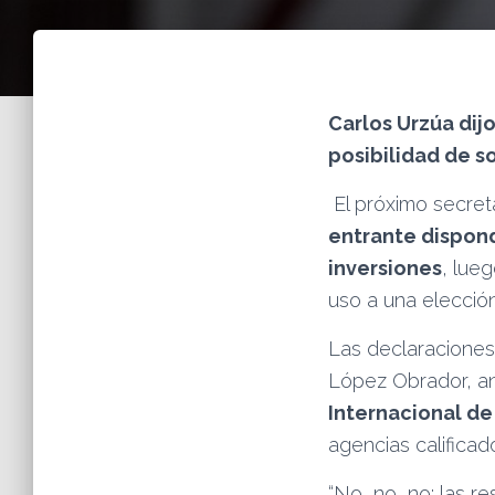
Carlos Urzúa dij
posibilidad de s
El próximo secre
entrante dispond
inversiones
, lue
uso a una elección
Las declaraciones
López Obrador, an
Internacional de
agencias calificad
“No, no, no; las r