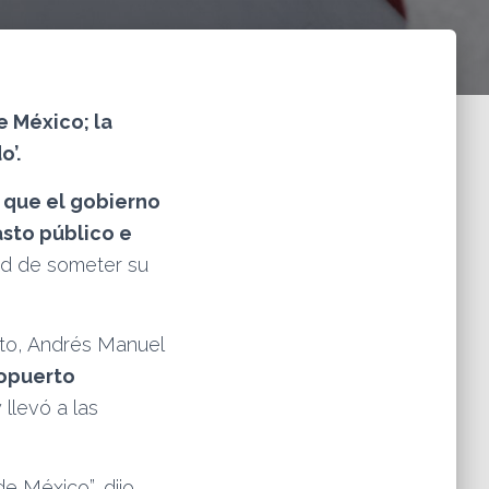
e México; la
o’.
 que el gobierno
sto público e
dad de someter su
cto, Andrés Manuel
ropuerto
llevó a las
e México”, dijo