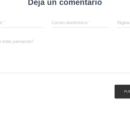
Deja un comentario
re
*
Correo electrónico
*
Págin
é estás pensando?