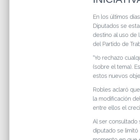
En los últimos día
Diputados se estar
destino al uso de l
del Partido de Tr
“Yo rechazo cualq
(sobre el tema). Es
estos nuevos obje
Robles aclaró que
la modificación de
entre ellos el cre
Al ser consultado 
diputado se limitó
momento en que e