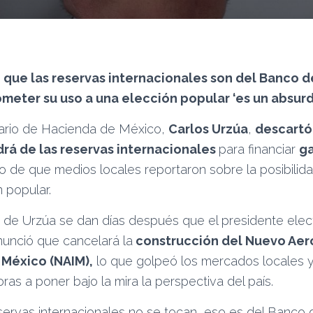
o que las reservas internacionales son del Banco d
ometer su uso a una elección popular ‘es un absurd
tario de Hacienda de México,
Carlos Urzúa
,
descartó
rá de las reservas internacionales
para financiar
ga
go de que medios locales reportaron sobre la posibili
 popular.
 de Urzúa se dan días después que el presidente ele
unció que cancelará la
construcción del Nuevo Ae
 México (NAIM),
lo que golpeó los mercados locales y 
oras a poner bajo la mira la perspectiva del país.
eservas internacionales no se tocan, eso es del Banco d