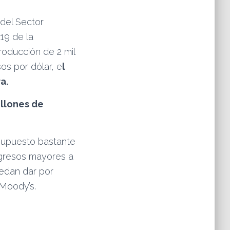
del Sector
19 de la
roducción de 2 mil
os por dólar, e
l
a.
illones de
supuesto bastante
ngresos mayores a
edan dar por
 Moody’s.