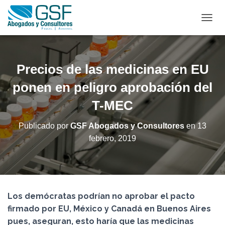
C
A
M
B
I
Precios de las medicinas en EU
A
R
ponen en peligro aprobación del
M
T-MEC
O
D
O
Publicado por
GSF Abogados y Consultores
en
13
D
febrero, 2019
E
N
A
V
E
G
Los demócratas podrían no aprobar el pacto
A
C
firmado por EU, México y Canadá en Buenos Aires
I
pues, aseguran, esto haría que las medicinas