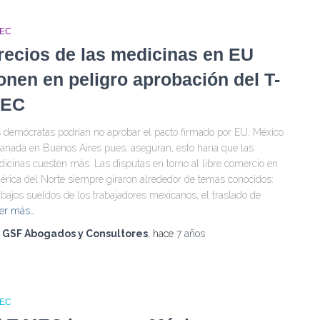
MEC
recios de las medicinas en EU
onen en peligro aprobación del T-
EC
 demócratas podrían no aprobar el pacto firmado por EU, México
anadá en Buenos Aires pues, aseguran, esto haría que las
icinas cuesten más. Las disputas en torno al libre comercio en
rica del Norte siempre giraron alrededor de temas conocidos:
 bajos sueldos de los trabajadores mexicanos, el traslado de
er más…
r
GSF Abogados y Consultores
, hace
7 años
MEC