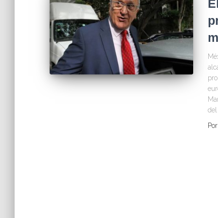
E
p
m
Méx
alc
pro
eur
Man
del
Po