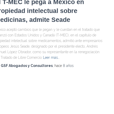
l T-MEC le pega a México en
ropiedad intelectual sobre
edicinas, admite Seade
ico aceptó cambios que le pegan y le cuestan en el tratado que
anzó con Estados Unidos y Canadá (T-MEC), en el capítulo de
piedad intelectual sobre medicamentos, admitió ante empresarios
opeos Jesús Seade, designado por el presidente electo, Andrés
uel López Obrador, como su representante en la renegociación
 Tratado de Libre Comercio
Leer más…
r
GSF Abogados y Consultores
, hace
8 años