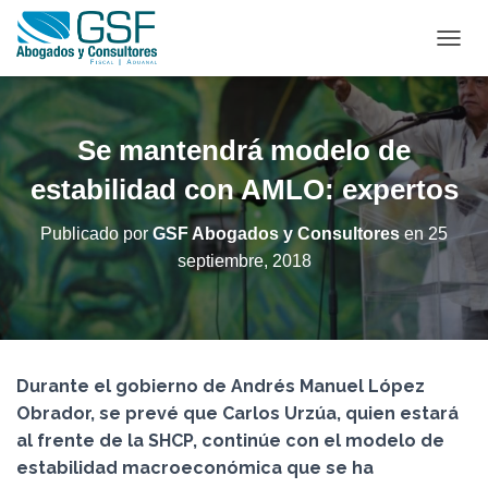
C
A
M
B
I
Se mantendrá modelo de
A
R
estabilidad con AMLO: expertos
M
O
Publicado por
GSF Abogados y Consultores
en
25
D
septiembre, 2018
O
D
E
N
A
V
Durante el gobierno de Andrés Manuel López
E
G
Obrador, se prevé que Carlos Urzúa, quien estará
A
al frente de la SHCP, continúe con el modelo de
C
estabilidad macroeconómica que se ha
I