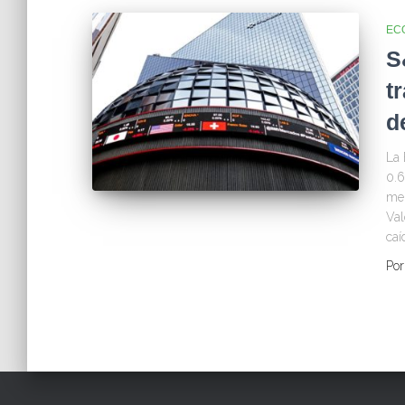
EC
S
t
d
La 
0.6
men
Val
caí
Po