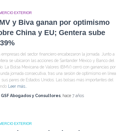
MERCIO EXTERIOR
MV y Biva ganan por optimismo
obre China y EU; Gentera sube
.39%
 empresas del sector financiero encabezaron la jornada. Junto a
tera se ubicaron las acciones de Santander México y Banco del
ío. La Bolsa Mexicana de Valores (BMV) cerró con ganancias por
unda jornada consecutiva, tras una sesión de optimismo en línea
 sus pares de Estados Unidos. Las bolsas más importantes del
ndo
Leer más…
r
GSF Abogados y Consultores
, hace
7 años
MERCIO EXTERIOR