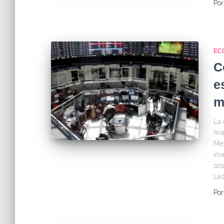
Po
EC
C
e
m
La 
fin
Mex
inv
sos
Las
Po