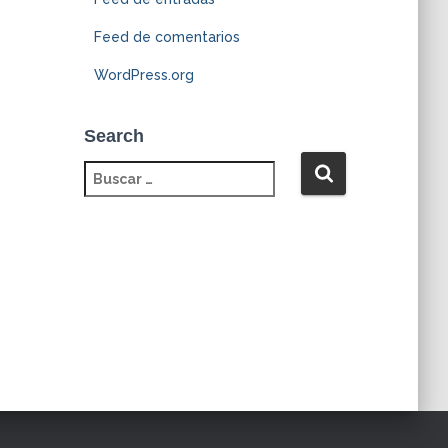
Feed de comentarios
WordPress.org
Search
B
u
s
c
a
r
: