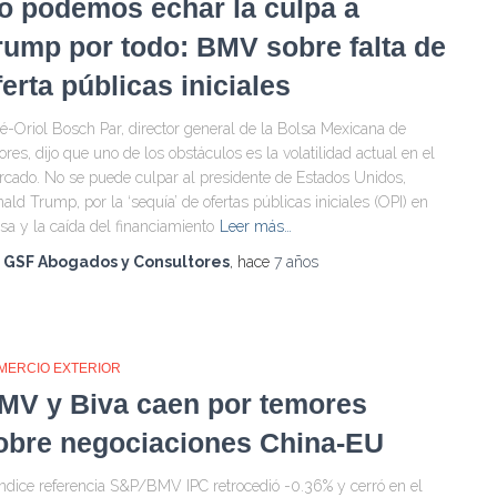
o podemos echar la culpa a
rump por todo: BMV sobre falta de
ferta públicas iniciales
é-Oriol Bosch Par, director general de la Bolsa Mexicana de
ores, dijo que uno de los obstáculos es la volatilidad actual en el
cado. No se puede culpar al presidente de Estados Unidos,
ald Trump, por la ‘sequía’ de ofertas públicas iniciales (OPI) en
sa y la caída del financiamiento
Leer más…
r
GSF Abogados y Consultores
, hace
7 años
MERCIO EXTERIOR
MV y Biva caen por temores
obre negociaciones China-EU
índice referencia S&P/BMV IPC retrocedió -0.36% y cerró en el