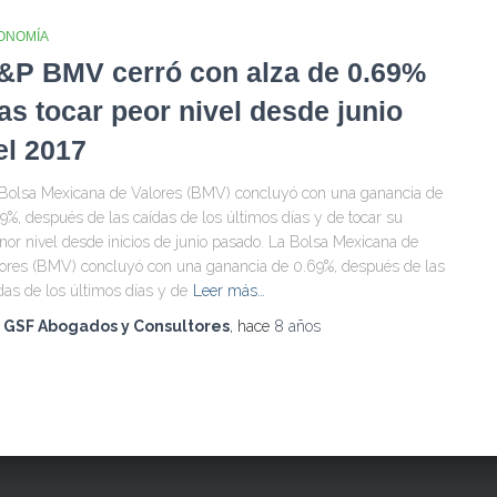
ONOMÍA
&P BMV cerró con alza de 0.69%
ras tocar peor nivel desde junio
el 2017
Bolsa Mexicana de Valores (BMV) concluyó con una ganancia de
9%, después de las caídas de los últimos días y de tocar su
or nivel desde inicios de junio pasado. La Bolsa Mexicana de
ores (BMV) concluyó con una ganancia de 0.69%, después de las
das de los últimos días y de
Leer más…
r
GSF Abogados y Consultores
, hace
8 años