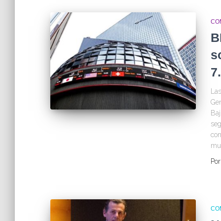
CO
B
s
7
Las
Gen
Baj
seg
con
mu
Po
CO