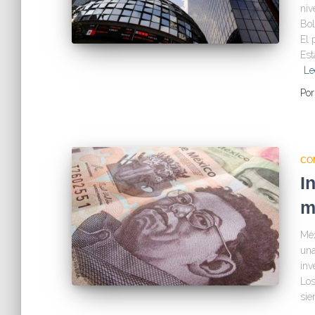
niv
Bol
El 
Est
Le
Po
CO
I
m
Méx
una
inv
Los
sie