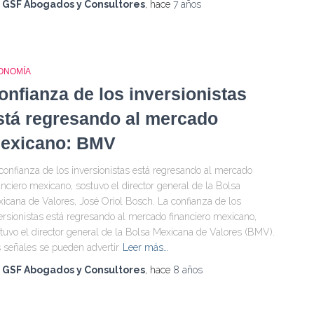
r
GSF Abogados y Consultores
, hace
7 años
ONOMÍA
onfianza de los inversionistas
stá regresando al mercado
exicano: BMV
confianza de los inversionistas está regresando al mercado
anciero mexicano, sostuvo el director general de la Bolsa
icana de Valores, José Oriol Bosch. La confianza de los
ersionistas está regresando al mercado financiero mexicano,
tuvo el director general de la Bolsa Mexicana de Valores (BMV).
 señales se pueden advertir
Leer más…
r
GSF Abogados y Consultores
, hace
8 años