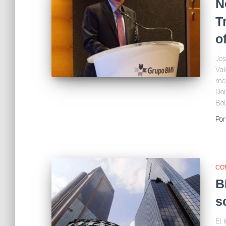
N
T
o
Jos
Val
mer
Don
Bol
Po
CO
B
s
El 