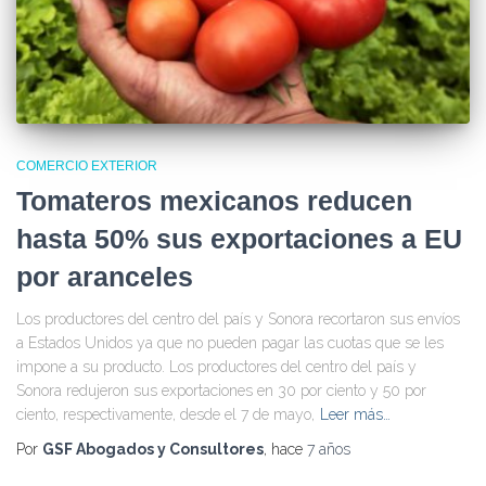
COMERCIO EXTERIOR
Tomateros mexicanos reducen
hasta 50% sus exportaciones a EU
por aranceles
Los productores del centro del país y Sonora recortaron sus envíos
a Estados Unidos ya que no pueden pagar las cuotas que se les
impone a su producto. Los productores del centro del país y
Sonora redujeron sus exportaciones en 30 por ciento y 50 por
ciento, respectivamente, desde el 7 de mayo,
Leer más…
Por
GSF Abogados y Consultores
, hace
7 años