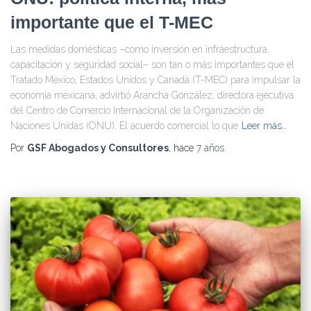
importante que el T-MEC
Las medidas domésticas –como inversión en infraestructura,
capacitación y seguridad social– son tan o más importantes que el
Tratado México, Estados Unidos y Canadá (T-MEC) para impulsar la
economía mexicana, advirtió Arancha González, directora ejecutiva
del Centro de Comercio Internacional de la Organización de
Naciones Unidas (ONU). El acuerdo comercial lo que
Leer más…
Por
GSF Abogados y Consultores
, hace
7 años