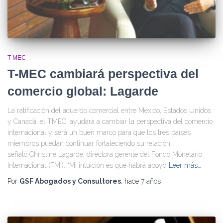
T-MEC
T-MEC cambiará perspectiva del
comercio global: Lagarde
La ratificación del acuerdo comercial entre México, Estados Unidos
y Canadá, el TMEC, ayudará a cambiar la perspectiva del comercio
internacional y será un buen marco para que los tres países
miembros puedan continuar fortaleciendo su relación,
señaló Christine Lagarde, directora gerente del Fondo Monetario
Internacional (FMI). “Mi intuición es que habrá apoyo
Leer más…
Por
GSF Abogados y Consultores
, hace
7 años