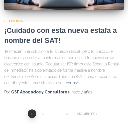
ECONOMÍA
¡Cuidado con esta nueva estafa a
nombre del SAT!
Te ofrecen una solución a tu situación fiscal, pero lo único que
buscan es acceder a tu información personal. Un nuevo correo
electrónico con asunto “Regularizar ISR (Impuesto Sobre la Renta)
de inmediato” ha sido enviado de forma masiva a nombre
del Servicio de Administración Tributaria (SAT) para ofrecer a los
contribuyentes una solución a su
Leer más…
Por
GSF Abogados y Consultores
, hace
7 años
1
2
…
11
SIGUIENTE
Navegación