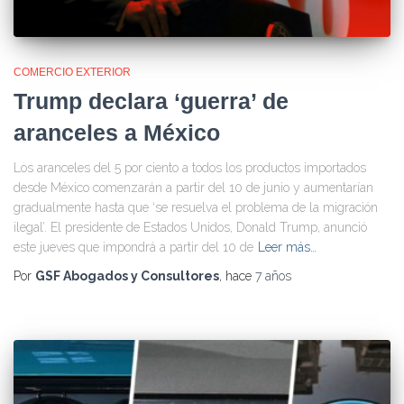
COMERCIO EXTERIOR
Trump declara ‘guerra’ de
aranceles a México
Los aranceles del 5 por ciento a todos los productos importados
desde México comenzarán a partir del 10 de junio y aumentarían
gradualmente hasta que ‘se resuelva el problema de la migración
ilegal’. El presidente de Estados Unidos, Donald Trump, anunció
este jueves que impondrá a partir del 10 de
Leer más…
Por
GSF Abogados y Consultores
, hace
7 años