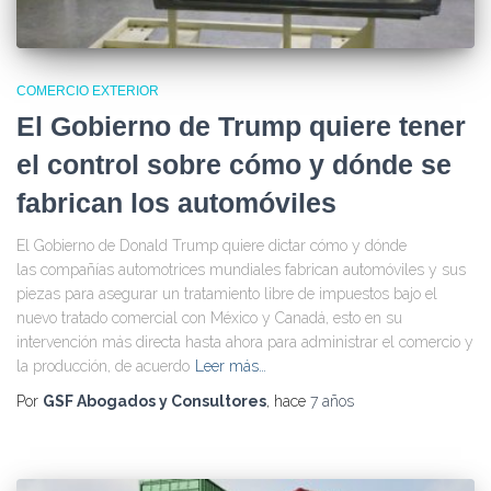
COMERCIO EXTERIOR
El Gobierno de Trump quiere tener
el control sobre cómo y dónde se
fabrican los automóviles
El Gobierno de Donald Trump quiere dictar cómo y dónde
las compañías automotrices mundiales fabrican automóviles y sus
piezas para asegurar un tratamiento libre de impuestos bajo el
nuevo tratado comercial con México y Canadá, esto en su
intervención más directa hasta ahora para administrar el comercio y
la producción, de acuerdo
Leer más…
Por
GSF Abogados y Consultores
, hace
7 años