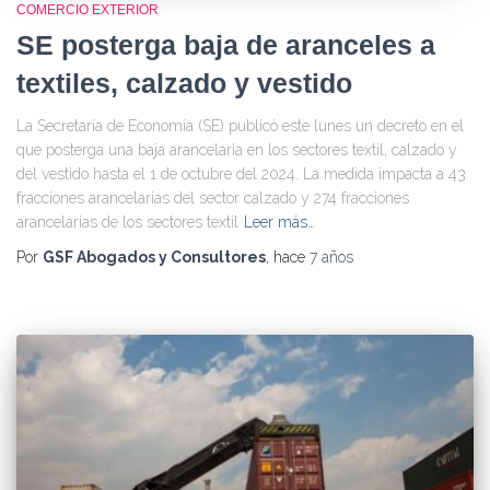
COMERCIO EXTERIOR
SE posterga baja de aranceles a
textiles, calzado y vestido
La Secretaría de Economía (SE) publicó este lunes un decreto en el
que posterga una baja arancelaria en los sectores textil, calzado y
del vestido hasta el 1 de octubre del 2024. La medida impacta a 43
fracciones arancelarias del sector calzado y 274 fracciones
arancelarias de los sectores textil
Leer más…
Por
GSF Abogados y Consultores
, hace
7 años