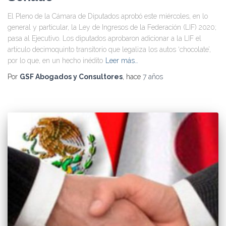
El Pleno de la Cámara de Diputados aprobó este miércoles, en lo
general y particular, la Ley de Ingresos de la Federación (LIF) 2020;
pasa al Ejecutivo. Los diputados aprobaron adicionar a la LIF el
artículo decimoquinto transitorio que legaliza los autos ‘chocolate’,
por lo que, en un hecho inédito
Leer más…
Por
GSF Abogados y Consultores
, hace
7 años