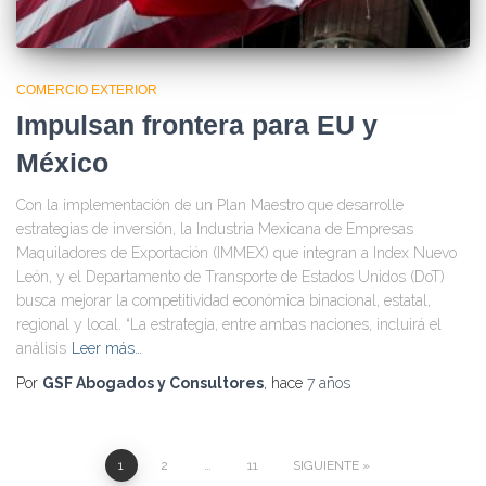
COMERCIO EXTERIOR
Impulsan frontera para EU y
México
Con la implementación de un Plan Maestro que desarrolle
estrategias de inversión, la Industria Mexicana de Empresas
Maquiladores de Exportación (IMMEX) que integran a Index Nuevo
León, y el Departamento de Transporte de Estados Unidos (DoT)
busca mejorar la competitividad económica binacional, estatal,
regional y local. “La estrategia, entre ambas naciones, incluirá el
análisis
Leer más…
Por
GSF Abogados y Consultores
, hace
7 años
1
2
…
11
SIGUIENTE