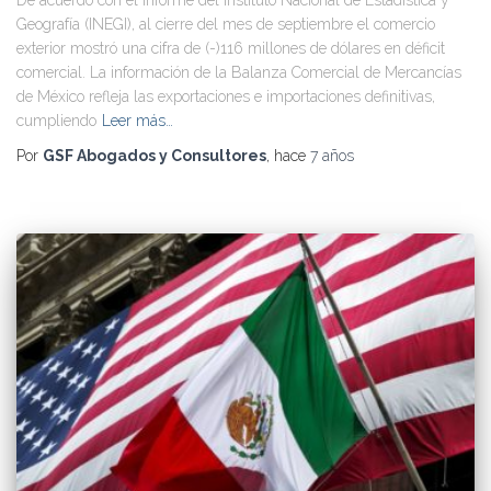
Geografía (INEGI), al cierre del mes de septiembre el comercio
exterior mostró una cifra de (-)116 millones de dólares en déficit
comercial. La información de la Balanza Comercial de Mercancías
de México refleja las exportaciones e importaciones definitivas,
cumpliendo
Leer más…
Por
GSF Abogados y Consultores
, hace
7 años