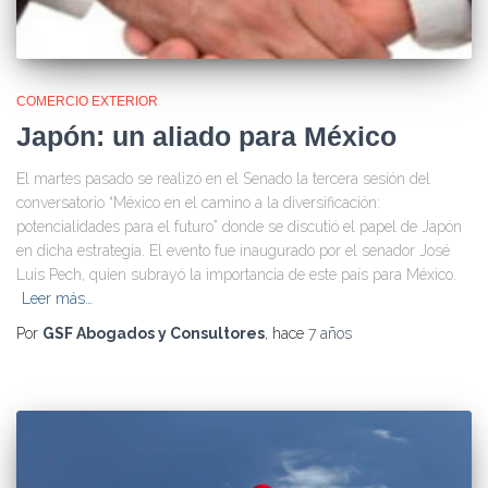
COMERCIO EXTERIOR
Japón: un aliado para México
El martes pasado se realizó en el Senado la tercera sesión del
conversatorio “México en el camino a la diversificación:
potencialidades para el futuro” donde se discutió el papel de Japón
en dicha estrategia. El evento fue inaugurado por el senador José
Luis Pech, quien subrayó la importancia de este país para México.
Leer más…
Por
GSF Abogados y Consultores
, hace
7 años