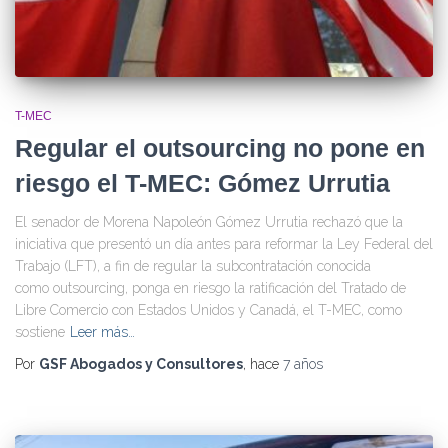
T-MEC
Regular el outsourcing no pone en
riesgo el T-MEC: Gómez Urrutia
El senador de Morena Napoleón Gómez Urrutia rechazó que la
iniciativa que presentó un día antes para reformar la Ley Federal del
Trabajo (LFT), a fin de regular la subcontratación conocida
como outsourcing, ponga en riesgo la ratificación del Tratado de
Libre Comercio con Estados Unidos y Canadá, el T-MEC, como
sostiene
Leer más…
Por
GSF Abogados y Consultores
, hace
7 años