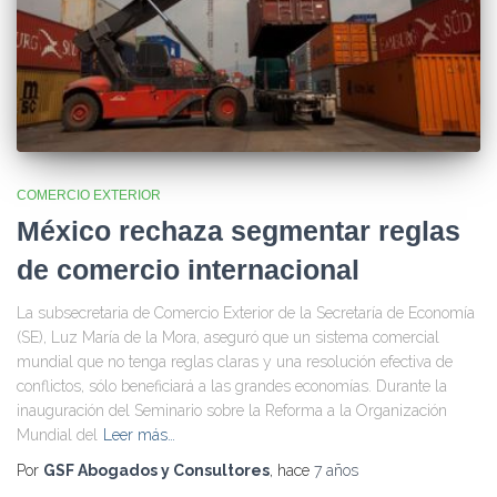
COMERCIO EXTERIOR
México rechaza segmentar reglas
de comercio internacional
La subsecretaria de Comercio Exterior de la Secretaría de Economía
(SE), Luz María de la Mora, aseguró que un sistema comercial
mundial que no tenga reglas claras y una resolución efectiva de
conflictos, sólo beneficiará a las grandes economías. Durante la
inauguración del Seminario sobre la Reforma a la Organización
Mundial del
Leer más…
Por
GSF Abogados y Consultores
, hace
7 años