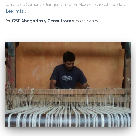
Cámara de Comercio Jiangsu China en México, es resultado de la
Leer más…
Por
GSF Abogados y Consultores
, hace
7 años