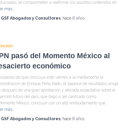
olucradas se comprometen a reafirmar los asuntos contenidos en
er más…
r
GSF Abogados y Consultores
, hace
8 años
ONOMÍA
PN pasó del Momento México al
esacierto económico
vísperas de que concluya este viernes a la medianoche la
inistración de Enrique Peña Nieto, el balance de resultados arroja
 después de una gran aprobación y elevada expectativa sobre el
arrollo futuro del país, que llegó a ser calificado como
Momento México, concluye con un alto endeudamiento que
er más…
r
GSF Abogados y Consultores
, hace
8 años