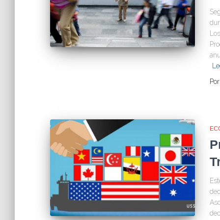
Seg
dur
Los
Pro
anu
Le
Po
EC
P
T
Est
dec
Aso
dec