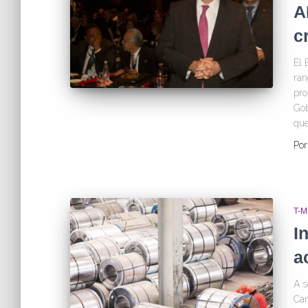
A
c
El 
ran
pro
Gob
que
Po
T-
I
a
A s
Can