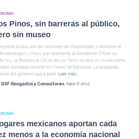
ONOMÍA
os Pinos, sin barreras al público,
ero sin museo
proyecto busca unir las secciones de Chapultepec y deshacer el
ite psicológico y físico que representa la Residencia Oficial La
ta hoy, la Residencia Oficial de Los Pinos no será un museo como
había planteado durante los meses de transición. La propuesta
ncial del gobierno que a partir
Leer más…
r
GSF Abogados y Consultores
, hace
8 años
ONOMÍA
ogares mexicanos aportan cada
ez menos a la economía nacional