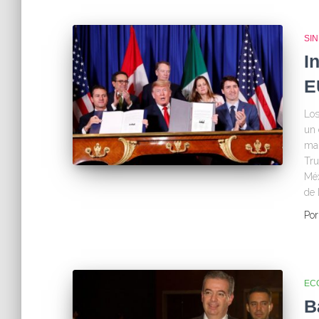
SI
I
E
Los
un 
man
Tru
Méx
de 
Po
EC
B