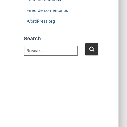
Feed de comentarios
WordPress.org
Search
B
u
s
c
a
r
: