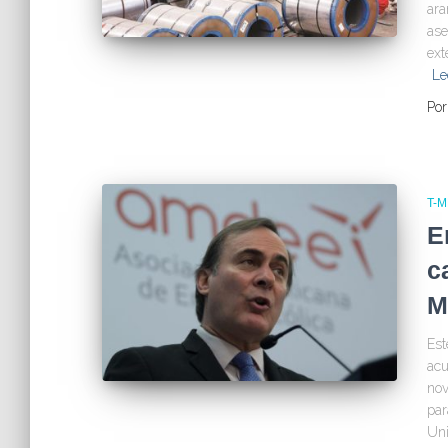
ara
ase
ext
Le
Po
T-
E
c
M
Est
acu
nov
par
Uni