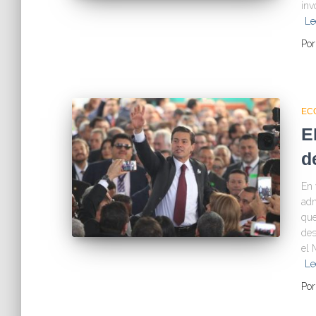
inv
Le
Po
EC
E
d
En 
adm
que
des
el 
Le
Po