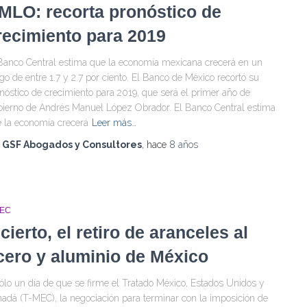
MLO: recorta pronóstico de
recimiento para 2019
Banco Central estima que la economía mexicana crecerá en un
go de entre 1.7 y 2.7 por ciento. El Banco de México recortó su
nóstico de crecimiento para 2019, que será el primer año de
ierno de Andrés Manuel López Obrador. El Banco Central estima
 la economía crecerá
Leer más…
r
GSF Abogados y Consultores
, hace
8 años
MEC
ncierto, el retiro de aranceles al
cero y aluminio de México
ólo un día de que se firme el Tratado México, Estados Unidos y
adá (T-MEC), la negociación para terminar con la imposición de