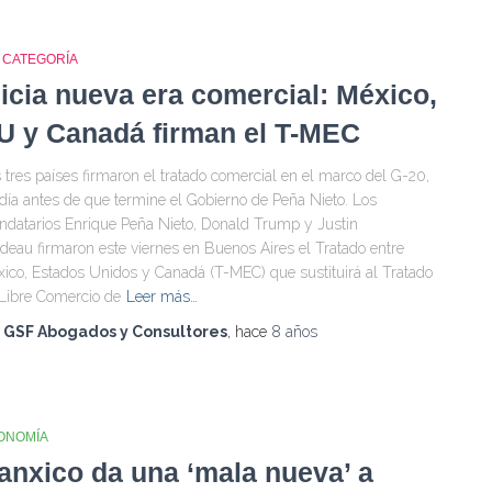
N CATEGORÍA
nicia nueva era comercial: México,
U y Canadá firman el T-MEC
 tres países firmaron el tratado comercial en el marco del G-20,
día antes de que termine el Gobierno de Peña Nieto. Los
datarios Enrique Peña Nieto, Donald Trump y Justin
deau firmaron este viernes en Buenos Aires el Tratado entre
ico, Estados Unidos y Canadá (T-MEC) que sustituirá al Tratado
Libre Comercio de
Leer más…
r
GSF Abogados y Consultores
, hace
8 años
ONOMÍA
anxico da una ‘mala nueva’ a