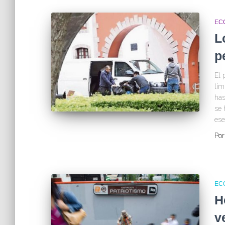
EC
L
p
El 
lím
has
se 
ese
Po
EC
H
v