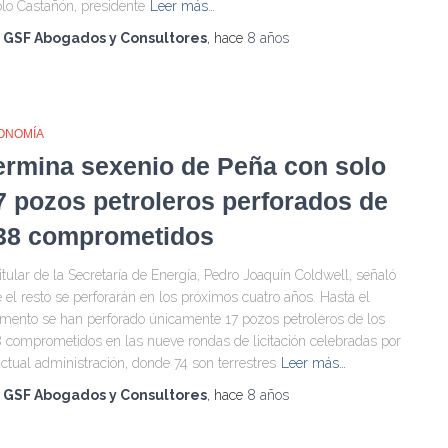
lo Castañón, presidente
Leer más…
r
GSF Abogados y Consultores
, hace
8 años
ONOMÍA
ermina sexenio de Peña con solo
7 pozos petroleros perforados de
38 comprometidos
titular de la Secretaría de Energía, Pedro Joaquín Coldwell, señaló
 el resto se perforarán en los próximos cuatro años. Hasta el
ento se han perforado únicamente 17 pozos petroleros de los
 comprometidos en las nueve rondas de licitación celebradas por
actual administración, donde 74 son terrestres
Leer más…
r
GSF Abogados y Consultores
, hace
8 años