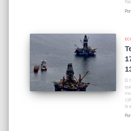
Pab
Po
EC
T
1
1
El 
que
mom
138
la 
Po