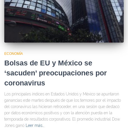
ECONOMÍA
Bolsas de EU y México se
‘sacuden’ preocupaciones por
coronavirus
Los principales índices en Estados Unidos y México se apuntaron
ganancias este martes después de que los temores por el impacto
del coronavirus las hicieran retroceder, en una sesión que destacó
por datos económicos positivos y con la atención puesta en la
temporada de resultados corporativos. El promedio industrial Dow
Jones ganó
Leer más…