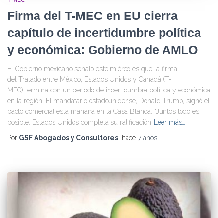
Firma del T-MEC en EU cierra
capítulo de incertidumbre política
y económica: Gobierno de AMLO
El Gobierno mexicano señaló este miércoles que la firma
del Tratado entre México, Estados Unidos y Canadá (T-
MEC) termina con un periodo de incertidumbre política y económica
en la región. El mandatario estadounidense, Donald Trump, signó el
pacto comercial esta mañana en la Casa Blanca. “Juntos todo es
posible. Estados Unidos completa su ratificación
Leer más…
Por
GSF Abogados y Consultores
, hace
7 años