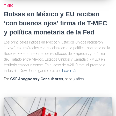
T-MEC
Bolsas en México y EU reciben
‘con buenos ojos’ firma de T-MEC
y política monetaria de la Fed
Los principales índices en México y Estados Unidos recibieron
‘apoyo’ este miércoles con noticias como la política monetaria de la
Reserva Federal, reportes de resultados de empresas y la firma
del Tratado entre México, Estados Unidos y Canadá (T-MEC) en
territorio estadounidense. En el caso de Wall Street, el promedio
industrial Dow Jones ganó 0.04 por
Leer más…
Por
GSF Abogados y Consultores
, hace
7 años