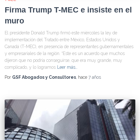
Firma Trump T-MEC e insiste en el
muro
El presidente Donald Trump firmó este miércoles la ley de
implementación del Tratado entre México, Estados Unidos y
Canadá (T-MEC), en presencia de representantes gubernamentales
y empresariales de la región. “Este es un acuerdo que muchos
dijeron que no podría conseguirse, que era muy grande, muy
complicado, y lo logramos
Leer más…
Por
GSF Abogados y Consultores
, hace
7 años