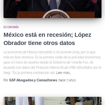
ECONOMÍA
México está en recesión; López
Obrador tiene otros datos
La economía de México retrocedió 0.1% durante 2019, por lo que
está en fase recesiva. Es la primera caída de la actividad económica
para un inicio de sexenio desde el Gobierno de Vicente Fox, de
acuerdo con datos del Producto Interno Bruto (PIB) difundidos por el
Inegi. “Es la primera contracción del
Leer más…
Por
GSF Abogados y Consultores
, hace
7 años