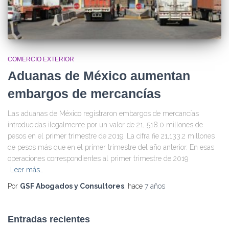
COMERCIO EXTERIOR
Aduanas de México aumentan
embargos de mercancías
Las aduanas de México registraron embargos de mercancías
introducidas ilegalmente por un valor de 21, 518.0 millones de
pesos en el primer trimestre de 2019. La cifra fie 21,133.2 millones
de pesos más que en el primer trimestre del año anterior. En esas
operaciones correspondientes al primer trimestre de 2019
Leer más…
Por
GSF Abogados y Consultores
, hace
7 años
Entradas recientes