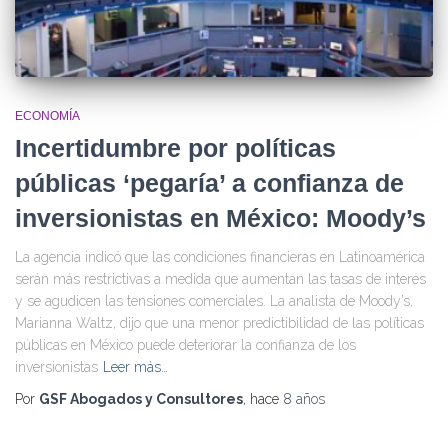
ECONOMÍA
Incertidumbre por políticas
públicas ‘pegaría’ a confianza de
inversionistas en México: Moody’s
La agencia indicó que las condiciones financieras en Latinoamérica
serán más restrictivas a medida que aumentan las tasas de interés
y se agudicen las tensiones comerciales. La analista de Moody’s,
Marianna Waltz, dijo que una menor predictibilidad de las políticas
públicas en México puede deteriorar la confianza de los
inversionistas
Leer más…
Por
GSF Abogados y Consultores
, hace
8 años